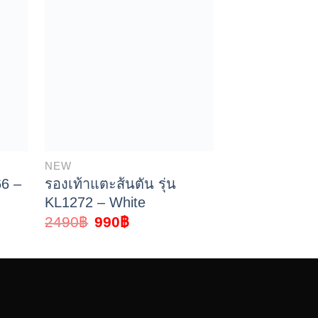
NEW
SANDALS
66 –
รองเท้าแตะส้นตัน รุ่น
รองเท้าแตะเพ
KL1272 – White
KL31283 – Si
2490
฿
990
฿
1990
฿
790