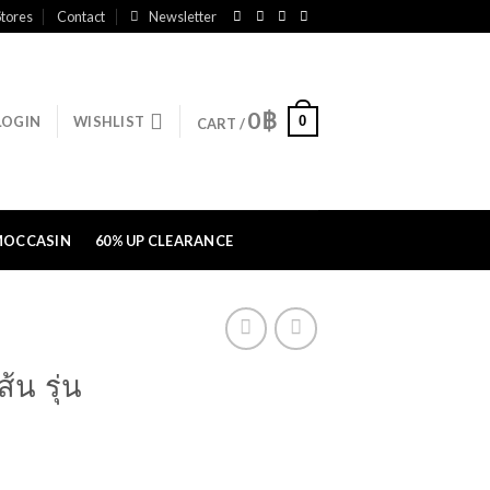
tores
Contact
Newsletter
0
฿
0
LOGIN
WISHLIST
CART /
MOCCASIN
60% UP CLEARANCE
้น รุ่น