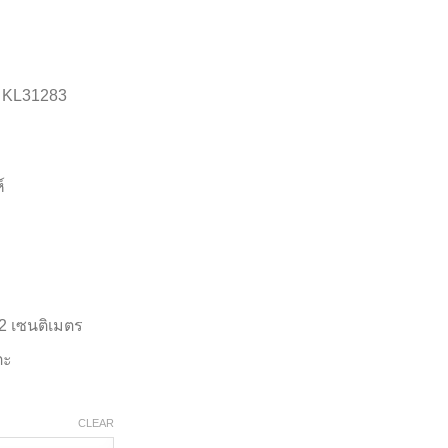
น KL31283
์
.2 เซนติเมตร
ตะ
CLEAR