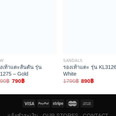
EW
SANDALS
งเท้าแตะส้นตัน รุ่น
รองเท้าแตะ รุ่น KL312
1275 – Gold
White
290
฿
790
฿
1790
฿
890
฿
แจ้งชำระเงิน
OUR STORES
CONTACT