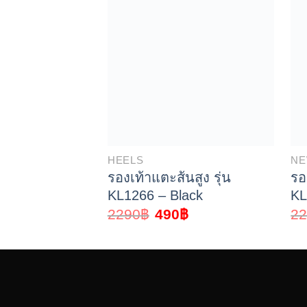
HEELS
N
รองเท้าแตะส้นสูง รุ่น
รอ
KL1266 – Black
KL
2290
฿
490
฿
2