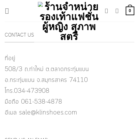
Skip
0
to
content
CONTACT US
ที่อยู่
508/3 ถ.ท่าใหม่ ต.ตลาดกระทุ่มแบน
อ.กระทุ่มแบน จ.สมุทรสาคร 74110
โทร.034-473908
มือถือ 061-538-4878
อีเมล sale@klinshoes.com