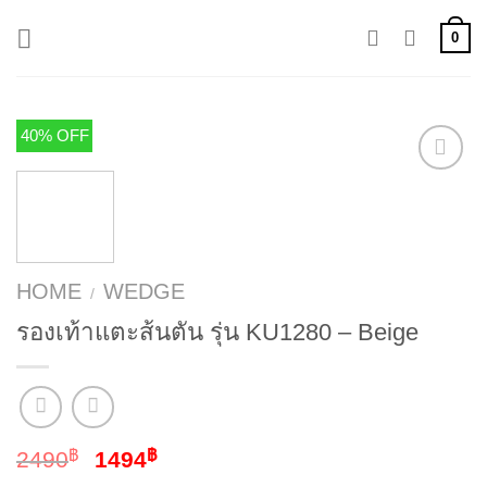
Skip
0
to
content
40% OFF
HOME
WEDGE
/
รองเท้าแตะส้นตัน รุ่น KU1280 – Beige
฿
฿
2490
1494