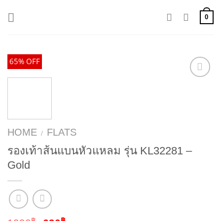
Skip
0
to
content
65% OFF
HOME
FLATS
/
รองเท้าส้นแบนหัวแหลม รุ่น KL32281 –
Gold
฿
฿