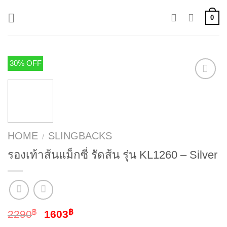
Skip
0
to
content
30% OFF
HOME
SLINGBACKS
/
รองเท้าส้นแม็กซี่ รัดส้น รุ่น KL1260 – Silver
฿
฿
2290
1603