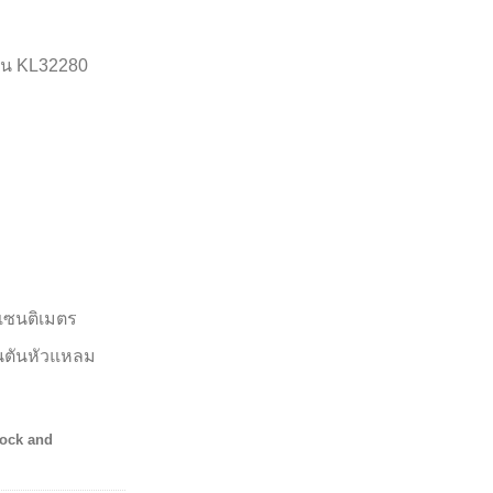
ุ่น KL32280
 เซนติเมตร
้นตันหัวแหลม
tock and