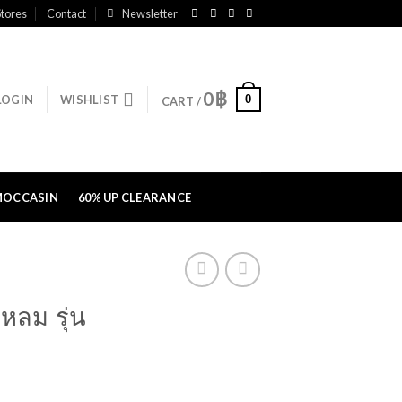
tores
Contact
Newsletter
0
฿
0
LOGIN
WISHLIST
CART /
MOCCASIN
60% UP CLEARANCE
หลม รุ่น