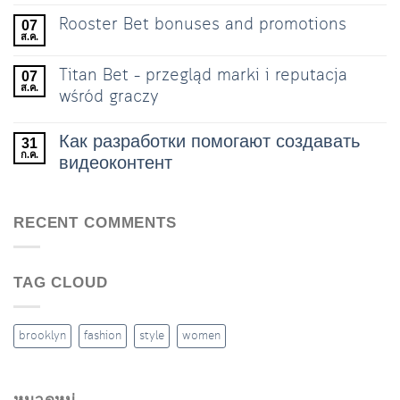
Rooster Bet bonuses and promotions
07
ส.ค.
Titan Bet – przegląd marki i reputacja
07
ส.ค.
wśród graczy
Как разработки помогают создавать
31
ก.ค.
видеоконтент
RECENT COMMENTS
TAG CLOUD
brooklyn
fashion
style
women