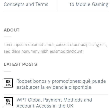
Concepts and Terms
to Mobile Gaming
ABOUT
Lorem ipsum dolor sit amet, consectetuer adipiscing elit,
sed diam nonummy nibh euismod tincidunt.
LATEST POSTS
Roobet bonos y promociones: qué puede
08
ส.ค.
establecer la evidencia disponible
WPT Global Payment Methods and
08
ส.ค.
Account Access in the UK