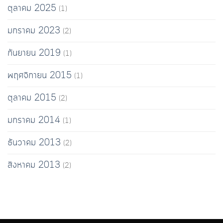
ตุลาคม 2025
(1)
มกราคม 2023
(2)
กันยายน 2019
(1)
พฤศจิกายน 2015
(1)
ตุลาคม 2015
(2)
มกราคม 2014
(1)
ธันวาคม 2013
(2)
สิงหาคม 2013
(2)