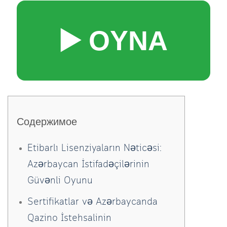
▶️ OYNA
Содержимое
Etibarlı Lisenziyaların Nəticəsi:
Azərbaycan İstifadəçilərinin
Güvənli Oyunu
Sertifikatlar və Azərbaycanda
Qazino İstehsalinin