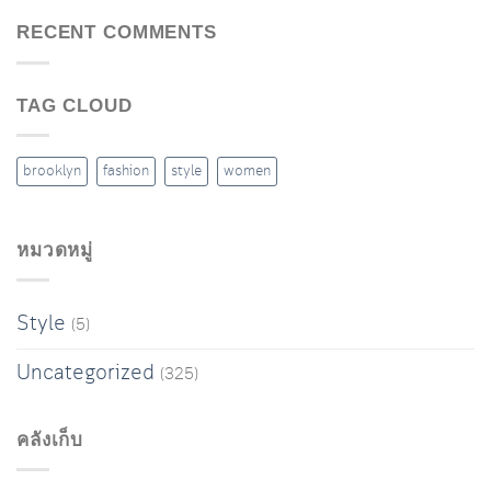
RECENT COMMENTS
TAG CLOUD
brooklyn
fashion
style
women
หมวดหมู่
Style
(5)
Uncategorized
(325)
คลังเก็บ