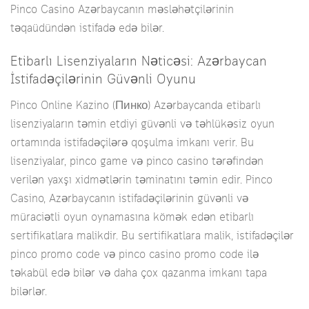
Pinco Casino Azərbaycanın məsləhətçilərinin
təqaüdündən istifadə edə bilər.
Etibarlı Lisenziyaların Nəticəsi: Azərbaycan
İstifadəçilərinin Güvənli Oyunu
Pinco Online Kazino (Пинко) Azərbaycanda etibarlı
lisenziyaların təmin etdiyi güvənli və təhlükəsiz oyun
ortamında istifadəçilərə qoşulma imkanı verir. Bu
lisenziyalar, pinco game və pinco casino tərəfindən
verilən yaxşı xidmətlərin təminatını təmin edir. Pinco
Casino, Azərbaycanın istifadəçilərinin güvənli və
müraciətli oyun oynamasına kömək edən etibarlı
sertifikatlara malikdir. Bu sertifikatlara malik, istifadəçilər
pinco promo code və pinco casino promo code ilə
təkabül edə bilər və daha çox qazanma imkanı tapa
bilərlər.