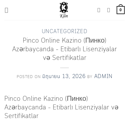
Skip
0
to
content
UNCATEGORIZED
Pinco Online Kazino (Пинко)
Azərbaycanda – Etibarlı Lisenziyalar
və Sertifikatlar
มิถุนายน 13, 2026
ADMIN
POSTED ON
BY
Pinco Online Kazino (Пинко)
Azərbaycanda – Etibarlı Lisenziyalar və
Sertifikatlar