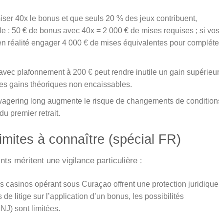
miser 40x le bonus et que seuls 20 % des jeux contribuent,
le : 50 € de bonus avec 40x = 2 000 € de mises requises ; si vo
en réalité engager 4 000 € de mises équivalentes pour compléte
 avec plafonnement à 200 € peut rendre inutile un gain supérieur
es gains théoriques non encaissables.
wagering long augmente le risque de changements de condition
du premier retrait.
imites à connaître (spécial FR)
nts méritent une vigilance particulière :
es casinos opérant sous Curaçao offrent une protection juridique
 de litige sur l’application d’un bonus, les possibilités
ANJ) sont limitées.