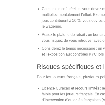
Calculez le coût réel : si vous devez 
multipliez mentalement l’effort. Exemp
jeux contribuent à 50 %, vous devrez 
le wagering.
Pesez le plafond de retrait : un bonus
vous risquez de vous retrouver avec d
Considérez le temps nécessaire : un 
et l’exposition aux contrôles KYC lors 
Risques spécifiques et l
Pour les joueurs français, plusieurs poi
Licence Curaçao et recours limités : l
faible pour les joueurs français. En cas
d’intervention d’autorités françaises (