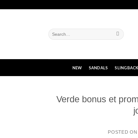
Skip
to
content
NEW
SANDALS
SLINGBAC
Verde bonus et prom
j
POSTED O