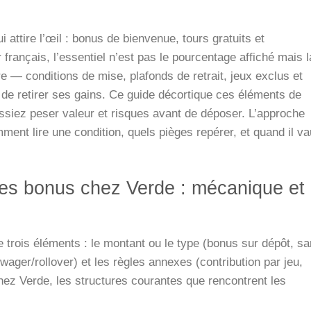
ttire l’œil : bonus de bienvenue, tours gratuits et
français, l’essentiel n’est pas le pourcentage affiché mais l
 — conditions de mise, plafonds de retrait, jeux exclus et
le de retirer ses gains. Ce guide décortique ces éléments de
ssiez peser valeur et risques avant de déposer. L’approche
mment lire une condition, quels pièges repérer, et quand il va
es bonus chez Verde : mécanique et
rois éléments : le montant ou le type (bonus sur dépôt, s
wager/rollover) et les règles annexes (contribution par jeu,
hez Verde, les structures courantes que rencontrent les