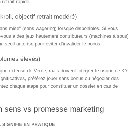
retrait rapide.
oll, objectif retrait modéré)
ans mise” (sans wagering) lorsque disponibles. Si vous
-vous à des jeux hautement contributeurs (machines à sous
 seuil autorisé pour éviter d’invalider le bonus.
volumes élevés)
ogue extensif de Verde, mais doivent intégrer le risque de K
ignificatives, préférez jouer sans bonus ou négocier des
ntez chaque étape pour constituer un dossier en cas de
on sens vs promesse marketing
 SIGNIFIE EN PRATIQUE