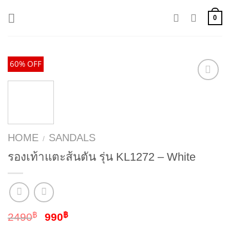
Skip
0
to
content
60% OFF
HOME
SANDALS
/
รองเท้าแตะส้นตัน รุ่น KL1272 – White
฿
฿
2490
990