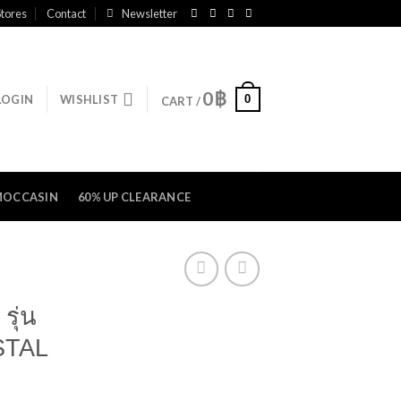
tores
Contact
Newsletter
0
฿
0
LOGIN
WISHLIST
CART /
MOCCASIN
60% UP CLEARANCE
รุ่น
STAL