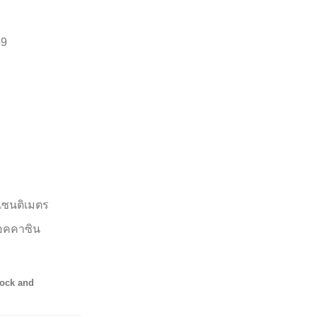
59
 เซนติเมตร
็อคคาซิน
tock and