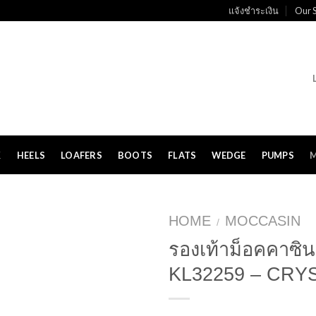
แจ้งชำระเงิน
Our S
K
HEELS
LOAFERS
BOOTS
FLATS
WEDGE
PUMPS
HOME
MOCCASIN
/
รองเท้าม็อคคาซิน 
KL32259 – CRY