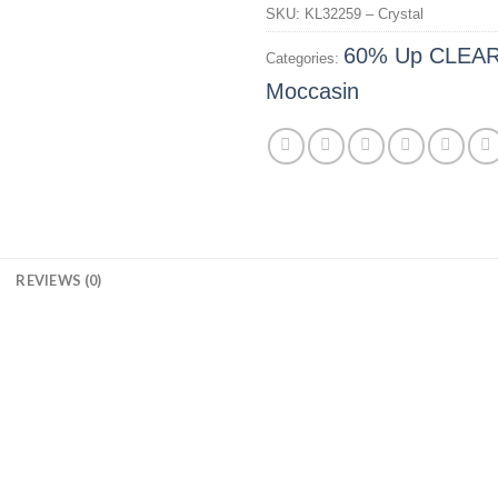
SKU:
KL32259 – Crystal
60% Up CLEA
Categories:
Moccasin
N
REVIEWS (0)