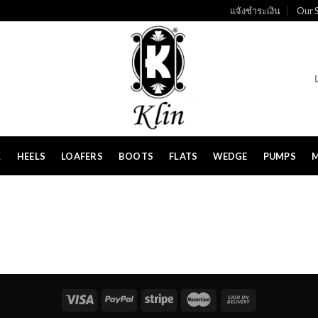
แจ้งชำระเงิน
Our S
K
HEELS
LOAFERS
BOOTS
FLATS
WEDGE
PUMPS