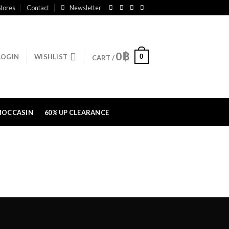
tores
Contact
Newsletter
0
฿
0
LOGIN
WISHLIST
CART /
MOCCASIN
60% UP CLEARANCE